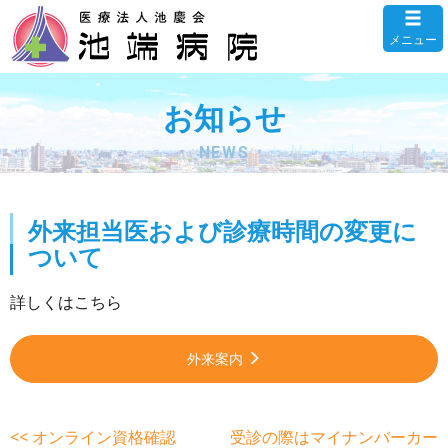
メニュー
お知らせ
NEWS
外来担当医および診療時間の変更に
ついて
詳しくはこちら
外来案内
<< オンライン資格確認
受診の際はマイナンバーカー
前