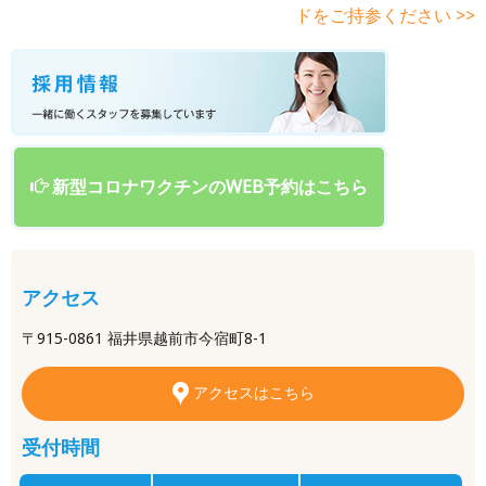
後
ドをご持参ください >>
の
記
事
へ
の
リ
ン
ク
新型コロナワクチンのWEB予約はこちら
アクセス
〒915-0861 福井県越前市今宿町8-1
アクセスはこちら
受付時間